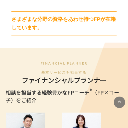
世話になっていたFP千葉さんが良いと女房が言う
ので今回もお世話になることを決めました。
さまざまな分野の資格をあわせ持つFPが在籍
しています。
やはり、現状に寄り添って親身になって考えてくれ
ることが、相談者にとって一番ありがたいことだと
認識しました。
何気ない質問やこんなバカな質問しても良いものか
と（ひとえにこちらの勉強不足ですが・・・）思う
FINANCIAL PLANNER
質問にも丁寧に回答を頂けて感謝しています。
基本サービスを担当する
ファイナンシャルプランナー
今後も何かあった場合には気軽に相談したいと思い
®
相談を担当する経験豊かなFPコーチ
（FP×コー
ます。よろしくお願いいたします。
チ）をご紹介
ありがとうございました。
ライフプラン相談についてはこちら