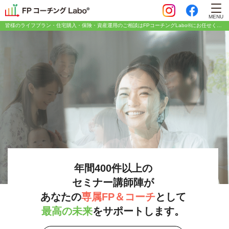
MENU
皆様のライフプラン・住宅購入・保険・資産運用のご相談はFPコーチングLabo®にお任せください
年間400件以上の
セミナー講師陣が
あなたの
専属FP＆コーチ
として
最高の未来
をサポートします。