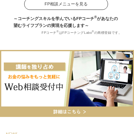
FP相談メニューを見る
®
～コーチングスキルを学んでいるFPコーチ
が
あなたの
望むライフプランの実現を応援します～
®
®
FPコーチ
はFPコーチングLabo
の商標登録です。