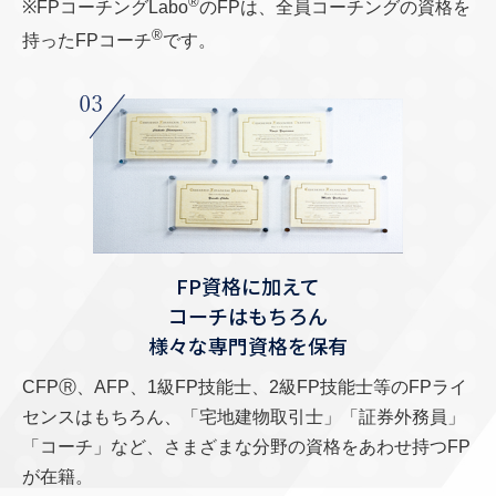
®
※FPコーチングLabo
のFPは、全員コーチングの資格を
®
持ったFPコーチ
です。
FP資格に加えて
コーチはもちろん
様々な専門資格を保有
CFPⓇ、AFP、1級FP技能士、2級FP技能士等のFPライ
センスはもちろん、「宅地建物取引士」「証券外務員」
「コーチ」など、さまざまな分野の資格をあわせ持つFP
が在籍。